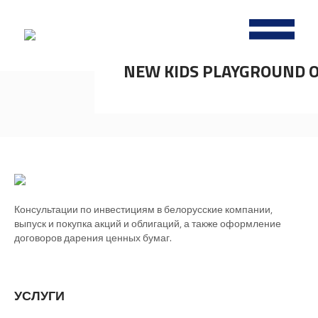
Project
Women's, men's and children's fashion, accesories,
shoes, jewellery and more are in the Fashion Zone .
NEW KIDS PLAYGROUND 
Консультации по инвестициям в белорусские компании,
выпуск и покупка акций и облигаций, а также оформление
договоров дарения ценных бумаг.
УСЛУГИ